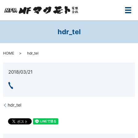
メ
hdr_tel
HOME
hdr_tel
2018/03/21
hdr_tel