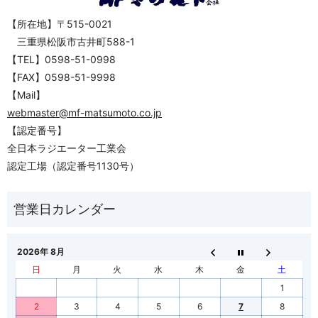
【所在地】〒515-0021
三重県松阪市古井町588-1
【TEL】0598-51-0998
【FAX】0598-51-9998
【Mail】
webmaster@mf-matsumoto.co.jp
【認定番号】
全日本ラジエーター工業会
認定工場（認定番号1130号）
2026年 8月
日
月
火
水
木
金
土
1
2
3
4
5
6
7
8