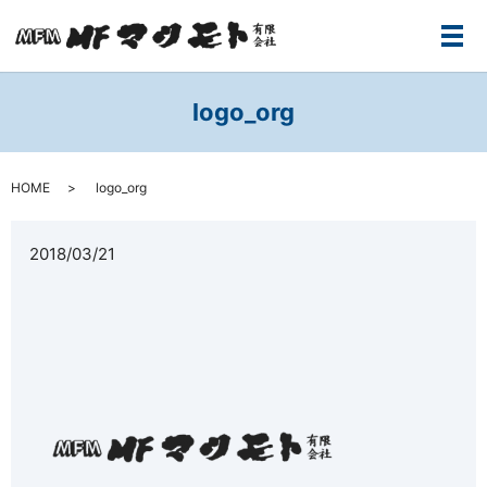
メ
logo_org
HOME
logo_org
2018/03/21