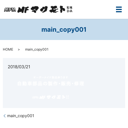
メ
main_copy001
HOME
main_copy001
2018/03/21
main_copy001