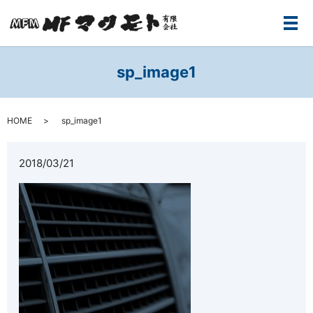
メ
sp_image1
HOME
sp_image1
2018/03/21