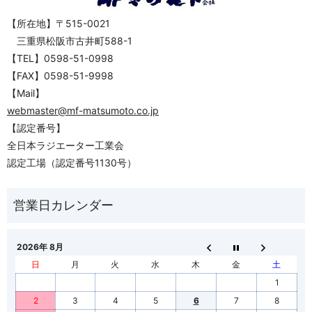
【所在地】〒515-0021
三重県松阪市古井町588-1
【TEL】0598-51-0998
【FAX】0598-51-9998
【Mail】
webmaster@mf-matsumoto.co.jp
【認定番号】
全日本ラジエーター工業会
認定工場（認定番号1130号）
2026年 8月
日
月
火
水
木
金
土
1
2
3
4
5
6
7
8