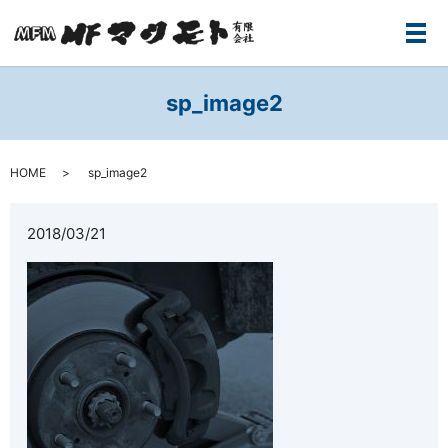
メ
sp_image2
HOME
sp_image2
2018/03/21