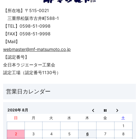
【所在地】〒515-0021
三重県松阪市古井町588-1
【TEL】0598-51-0998
【FAX】0598-51-9998
【Mail】
webmaster@mf-matsumoto.co.jp
【認定番号】
全日本ラジエーター工業会
認定工場（認定番号1130号）
2026年 8月
日
月
火
水
木
金
土
1
2
3
4
5
6
7
8